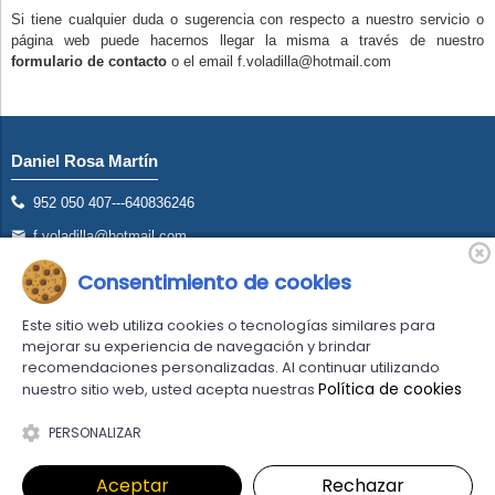
Si tiene cualquier duda o sugerencia con respecto a nuestro servicio o
página web puede hacernos llegar la misma a través de nuestro
formulario de contacto
o el email f.voladilla@hotmail.com
Daniel Rosa Martín
952 050 407---640836246
f.voladilla@hotmail.com
Avd. San Francisco S/N Torremolinos (Málaga)
Consentimiento de cookies
Este sitio web utiliza cookies o tecnologías similares para
mejorar su experiencia de navegación y brindar
recomendaciones personalizadas. Al continuar utilizando
Política de cookies
nuestro sitio web, usted acepta nuestras
Comercio desarrollado con
Linkasoft LeKommerce
PERSONALIZAR
Aceptar
Rechazar