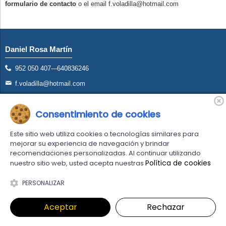
formulario de contacto
o el email f.voladilla@hotmail.com
Daniel Rosa Martín
952 050 407---640836246
f.voladilla@hotmail.com
Avd. San Francisco S/N Torremolinos (Málaga)
Consentimiento de cookies
Este sitio web utiliza cookies o tecnologías similares para
mejorar su experiencia de navegación y brindar
recomendaciones personalizadas. Al continuar utilizando
Política de cookies
nuestro sitio web, usted acepta nuestras
Comercio desarrollado con
Linkasoft LeKommerce
PERSONALIZAR
Aceptar
Rechazar